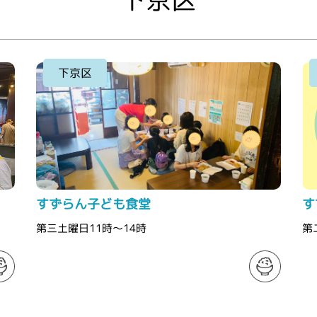
下京区
すずらん子ども食堂
す
第三土曜日11時～14時
第