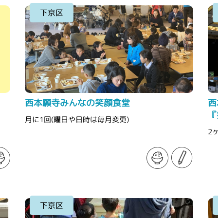
下京区
西本願寺みんなの笑顔食堂
西
『
月に1回(曜日や日時は毎月変更)
2
下京区