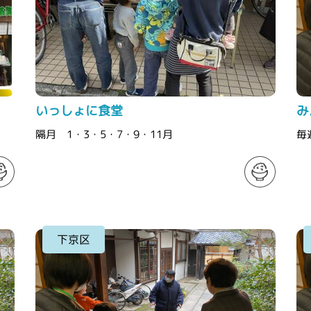
いっしょに食堂
み
隔月 1・3・5・7・9・11月
毎
下京区