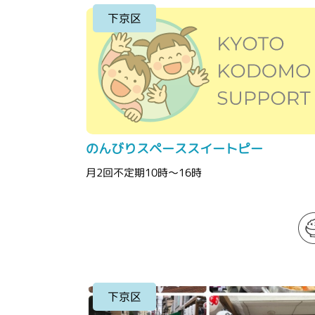
下京区
のんびりスペーススイートピー
月2回不定期10時～16時
下京区