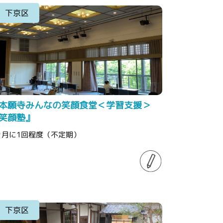
下京区
本願寺みんなの笑顔食堂＜学習支援＞
笑顔塾』
ヶ月に1回程度（不定期）
下京区