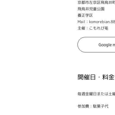
京都市左京区飛鳥井町
飛鳥井児童公園
養正学区
Mail：komorebian.8
主催：こもれび菴
Google 
開催日・料金
毎週金曜日または土
参加費：駄菓子代