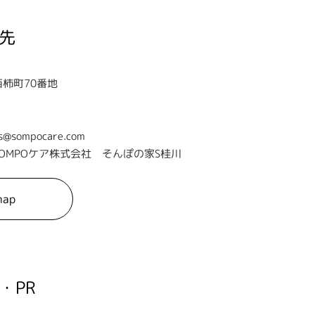
先
柿町70番地
s@sompocare.com
OMPOケア株式会社 そんぽの家S桂川
map
・PR