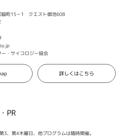
脇町15－1 クエスト御池608
家
9
sy.jp
ワー・サイコロジー協会
map
詳しくはこちら
・PR
第3、第4木曜日、他プログラムは随時開催。