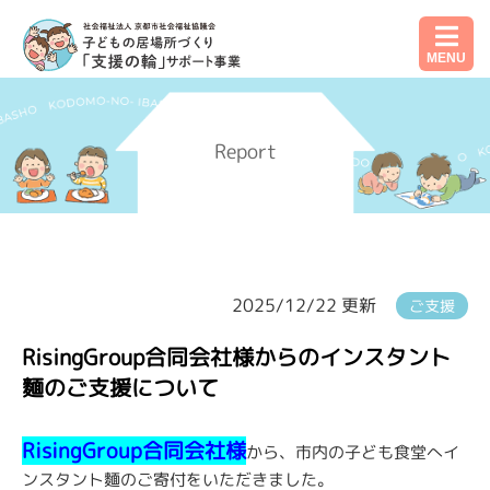
MENU
Report
2025/12/22 更新
ご支援
RisingGroup合同会社様からのインスタント
麵のご支援について
RisingGroup合同会社様
から、市内の子ども食堂へイ
ンスタント麵のご寄付をいただきました。