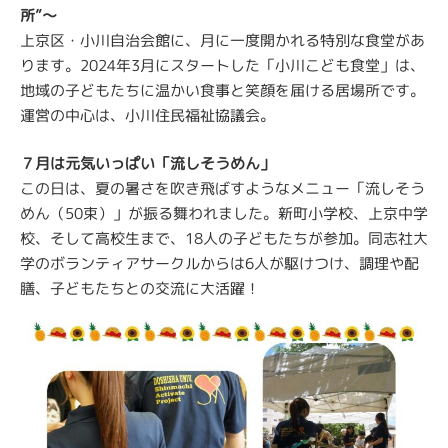
所
”
～
上京区・小川自治会館に、月に一度開かれる特別な食堂があ
ります。
2024
年
3
月にスタートした「小川こども食堂」は、
地域の子どもたちに温かい食事と笑顔を届ける居場所です。
運営の中心は、小川住民福祉協議会。
７月は元気いっぱい「流しそうめん」
この日は、夏の暑さを吹き飛ばすようなメニュー「流しそう
めん（
5
0
束）」が振る舞われました。新町小学校、上京中学
校、そして高校生まで、
18
人の子どもたちが参加。同志社大
学のボランティアサークルからは
6
人が駆けつけ、調理や配
膳、子どもたちとの交流に大活躍！