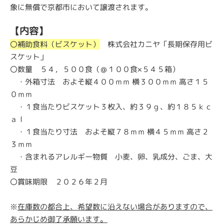
象に無償で京都市において譲渡されます。
【内容】
〇補助食料（ビスケット）
株式会社カニヤ「長期保存用ビ
スケット」
〇数量 ５４，５００食（＠１００食×５４５箱）
・外箱寸法 およそ縦４００ｍｍ 横３００ｍｍ 高さ１５
０ｍｍ
・１食当たりビスケット３枚入、約３９ｇ、約１８５ｋｃ
ａｌ
・１食当たり寸法 およそ縦７８ｍｍ 横４５ｍｍ 高さ２
３ｍｍ
・含まれるアレルギー物質 小麦、卵、乳成分、ごま、大
豆
〇賞味期限 ２０２６年２月
※
在庫数の都合上、希望数に沿えない場合がありますので、
あらかじめ御了承願います。