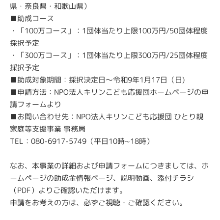
県・奈良県・和歌山県）
■
助成コース
・「
100
万コース」：
1
団体当たり上限
100
万円
/50
団体程度
採択予定
・「
300
万コース」：
1
団体当たり上限
300
万円
/25
団体程度
採択予定
■
助成対象期間：採択決定日～令和
9
年
1
月
17
日（日
)
■
申請方法：
NPO
法人キリンこども応援団ホームページの申
請フォームより
■
お問い合わせ先：
NPO
法人キリンこども応援団 ひとり親
家庭等支援事業 事務局
TEL
：
080-6917-5749
（平日
10時
∼
18時
）
なお、本事業の詳細および申請フォームにつきましては、ホ
ームページの助成金情報ページ、説明動画、添付チラシ
（
PDF
）よりご確認いただけます。
申請をお考えの方は、必ずご視聴・ご確認ください。