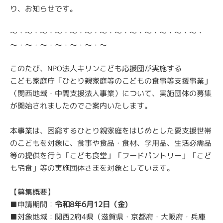
り、お知らせです。
～・～・～・～・～・～・～・～・～・～・～・～・～・
～・～・～・～・～・～・～
このたび、
NPO
法人キリンこども応援団が実施する
こども家庭庁「ひとり親家庭等のこどもの食事等支援事業」
（関西地域・中間支援法人事業）について、実施団体の募集
が開始されましたのでご案内いたします。
本事業は、困窮するひとり親家庭をはじめとした要支援世帯
のこどもを対象に、食事や食品・食材、学用品、生活必需品
等の提供を行う「こども食堂」「フードパントリー」「こど
も宅食」等の
実施団体さまを対象としています。
【募集概要】
■
申請期間：
令和
8
年
6
月12日（金
)
■
対象地域：関西
2
府
4
県（滋賀県・京都府・大阪府・兵庫