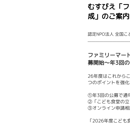
むすびえ「フ
成」のご案内
認定NPO法人 全国
——————————
ファミリーマート
募開始〜年3回
26年度は
これから
つのポイントを強化
①年3回の公募で通
②「こども食堂の立
③オンライン申請相
「2026年度こど