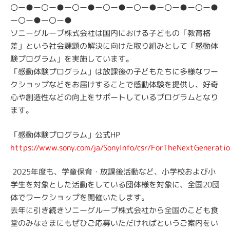
〇ー●ー〇ー●ー〇ー●ー〇ー●ー〇ー●ー〇ー●ー〇ー●
ー〇ー●ー〇ー●
ソニーグループ株式会社は国内における子どもの「教育格
差」という社会課題の解決に向けた取り組みとして「感動体
験プログラム」を実施しています。
「感動体験プログラム」は放課後の子どもたちに多様なワー
クショップなどをお届けすることで感動体験を提供し、好奇
心や創造性などの向上をサポートしているプログラムとなり
ます。
「感動体験プログラム」公式HP
https://www.sony.com/ja/SonyInfo/csr/ForTheNextGenerati
2025年度も、学童保育・放課後活動など、小学校および小
学生を対象とした活動をしている団体様を対象に、全国20団
体でワークショップを開催いたします。
去年に引き続きソニーグループ株式会社から全国のこども食
堂のみなさまにもぜひご応募いただければというご案内をい