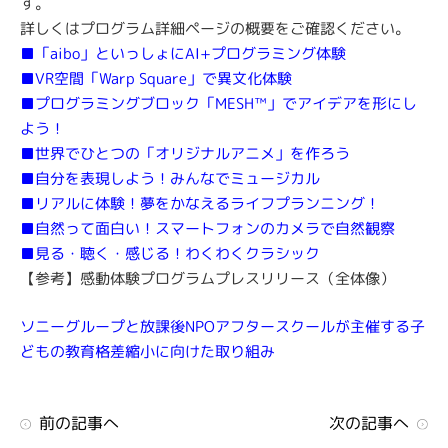
す。
詳しくはプログラム詳細ページの概要をご確認ください。
■「aibo」といっしょにAI+プログラミング体験
■VR空間「Warp Square」で異文化体験
■プログラミングブロック「MESH™」でアイデアを形にし
よう！
■世界でひとつの「オリジナルアニメ」を作ろう
■自分を表現しよう！みんなでミュージカル
■リアルに体験！夢をかなえるライフプランニング！
■自然って面白い！スマートフォンのカメラで自然観察
■見る・聴く・感じる！わくわくクラシック
【参考】感動体験プログラムプレスリリース（全体像）
ソニーグループと放課後NPOアフタースクールが主催する子
どもの教育格差縮小に向けた取り組み
前の記事へ
次の記事へ